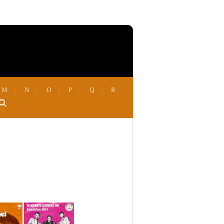
M
N
O
P
Q
R