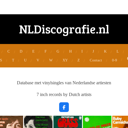
NLDiscografie.nl
C
D
E
F
G
H
I
J
K
L
S
T
U
V
W
XY
Z
Contact
0-9
Database met vinylsingles van Nederlandse artiesten
7 inch records by Dutch artists
F
a
c
e
b