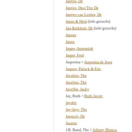
Jantjes, De
Jantjes, Duo/Trio De
Jantjes van Leiden, De
Janus & Hein
(info gezocht)
Jao-Knikkers, De
(info gezocht)
Japura
Jason
Jasper, Annemiek
Jasper, Fred
Jasperina >
Jasperina de Jong
Jaspers, Patrick & Eric
Javalins, The
Javelins, The
Javellin, Jacky
Jay, Ruth >
Ruth Jacott
Jaydee
Jay-Jays, The
Jawico's, De
Jazzini
J.B. Band, The >
Johnny Blenco