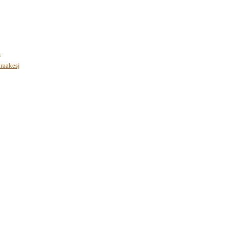
s
raakesj