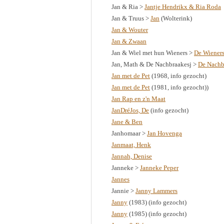
Jan & Ria >
Jantje Hendrikx & Ria Roda
Jan & Truus >
Jan
(Wolterink)
Jan & Wouter
Jan & Zwaan
Jan & Wiel met hun Wieners >
De Wiener
Jan, Math & De Nachbraakesj >
De Nachb
Jan met de Pet
(1968, info gezocht)
Jan met de Pet
(1981, info gezocht))
Jan Rap en z'n Maat
JanDréJos, De
(info gezocht)
Jane & Ben
Janhomaar >
Jan Hovenga
Janmaat, Henk
Jannah, Denise
Janneke >
Janneke Peper
Jannes
Jannie >
Janny Lammers
Janny
(1983) (info gezocht)
Janny
(1985) (info gezocht)