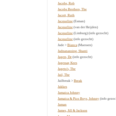
Jacobs, Rob
Jacobs Brothers, The
Jacott, Ruth
Jacqueline
(Esman)
Jacqueline
(van der Heijden)
Jacqueline
(Limburg) (info gezocht)
Jacqueline
(info gezocht)
Jade >
Bianca
(Maessen)
Jadnanansing, Shanti
Jagers, De
(info gezocht)
Jagessar, Kees
Jageto's, The
Jail, The
Jailbreak >
Break
Jakkes
Jamaica Johnny
Jamaica & Pico Boys, Johnny
(info gezoc
Jaman
James, Jill & Jackson