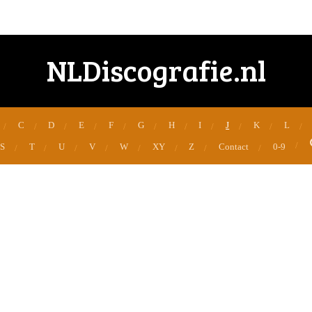
NLDiscografie.nl
C
D
E
F
G
H
I
J
K
L
S
T
U
V
W
XY
Z
Contact
0-9