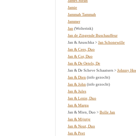
James Mean
Jamie
Jammah Tammah
Jammer
Jan
(Wolterink)
Jan de Zingende Buschauffeur
Jan & Anuschka >
Jan Schonewille
Jan & Cees, Duo
Jan & Cor, Duo
Jan & De Oetels, De
Jan & De Scheve Schaatsers >
Johnny Ho
Jan & Dien
(info gezocht)
Jan & John
(info gezocht)
Jan & Jules
Jan & Lenie, Duo
Jan & Marga
Jan & Mien, Duo >
Bolle Jan
Jan & Mijntje
Jan & Nout, Duo
Jan & Peet