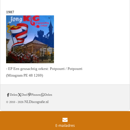
1987
- EP Een geusachtig orkest: Potpourri / Potpourri
(Miragram PE 48 1269)
Delen
Deel
Pinnen
Delen
NLDiscografie.nl
© 2010 -
2026
E-mailadres