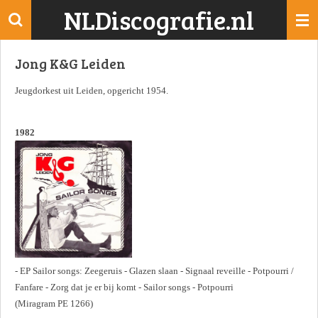
NLDiscografie.nl
Ga
direct
naar
Jong K&G Leiden
de
hoofdinhoud
Jeugdorkest uit Leiden, opgericht 1954.
1982
- EP Sailor songs: Zeegeruis - Glazen slaan - Signaal reveille - Potpourri /
Fanfare - Zorg dat je er bij komt - Sailor songs - Potpourri
(Miragram PE 1266)