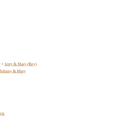
y >
Jerry & Mary (Bey)
Johnny & Mary
ijk