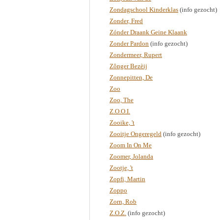
Zondagschool Kinderklas
(info gezocht)
Zonder, Fred
Zónder Draank Geine Klaank
Zonder Pardon
(info gezocht)
Zondermeer, Rupert
Zônger Bezèij
Zonnepitten, De
Zoo
Zoo, The
Z.O.O.I.
Zooike, 't
Zooitje Ongeregeld
(info gezocht)
Zoom In On Me
Zoomer, Jolanda
Zootje, 't
Zopfi, Martin
Zoppo
Zorn, Rob
Z.O.Z.
(info gezocht)