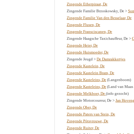
Zingende Etherpiraat, De
Zingende Familie Brzoskowsky, De >
Son
Zingende Familie Van den Besselaar, De
Zingende Flusen, De
Zingende Fransciscanen, De
Zingende Haagsche Taxichauffeur, De >
G
Zingende Heier, De
Zingende Huismoeder, De
Zingende Jeugd >
De Damrakkertjes
Zingende Kastelein, De
Zingende Kastelein Bram, De
Zingende Kasteleins, De
(Langenboom)
Zingende Kasteleins, De
(Land van Maas 
Zingende Melkboer, De
(info gezocht)
Zingende Motorcoureur, De >
Jan Hoven
Zingende Ober, De
Zingende Paters van Stein, De
Zingende Pótsvrouwe, De
Zingende Ruiter, De