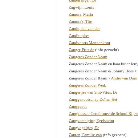
Zaaten Ingel, De
Zagwijn, Louis
Zamora, Maria
Zamora's, The
Zande, Jan van der
Zandhupkes
Zandvoorts Mannenkoor
Zanger, Frits de
(info gezocht)
Zangeres Zonder Naam
Zangeres Zonder Naam en haar broer Jerr
Zangeres Zonder Naam & Johnny Hoes >
Zangeres Zonder Raam >
André van Duin
Zangeres Zonder Werk
Zangertjes van Sint-Vitus, De
Zanggenootschap Doïna, Het
Zanggenot
Zangklassen Gereformeerde School Rijsw
Zangvereniging Egelsheim
Zangvogeltjes, De
Zanten, Familie van
(info gezocht)