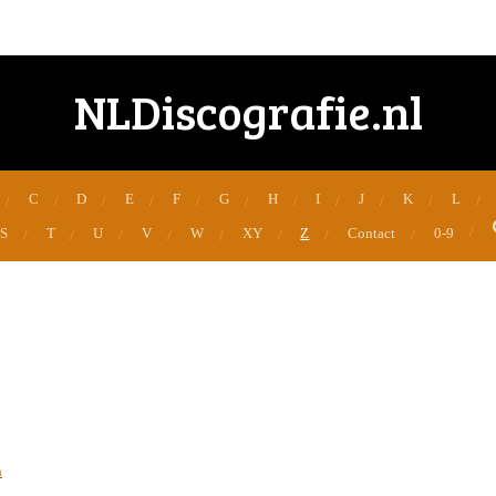
NLDiscografie.nl
C
D
E
F
G
H
I
J
K
L
S
T
U
V
W
XY
Z
Contact
0-9
n