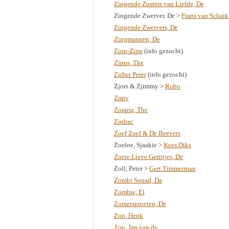
Zingende Zusters van Liefde, De
Zingende Zwerver, De >
Frans van Schaik
Zingende Zwervers, De
Zingmannen, De
Zinn-Zinn
(info gezocht)
Zipps, The
Zither Peter
(info gezocht)
Zjors & Zjimmy >
Robo
Zmiv
Zoapsz, The
Zodiac
Zoef Zoef & De Beevers
Zoeloe, Sjaakie >
Kees Diks
Zoete Lieve Gerritjes, De
Zoll, Peter >
Gert Timmerman
Zombi Squad, Da
Zombie, El
Zomersproeten, De
Zon, Henk
Zon, Jan van de