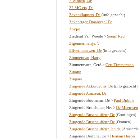
7 Wolden, De
27 MC-ers, De
Zevenklappers, De
(info gezocht)
Zeventiger, Draaiorgel De
Zhype
Ziedend Van Woede >
Seein' Red
Zigeunermeisje, 't
Zilvermeeuwen, De
(info gezocht)
Zimmerman, Harry
Zimmermann, Gerd >
Gert Timmerman
Zinatra
Zingara
Zingende Akkordeons, De
(info gezocht)
Zingende Amateur, De
Zingende Bootsman, De >
Paul Dubois
Zingende Bruidspaar, Het >
De Meeuwen
Zingende Buschauffeur, De
(Groningen)
Zingende Buschauffeur, De
(Ommen)
Zingende Buschauffeur, Jan de
(Amsterda
Zingende Dominé, De >
Herman Huson