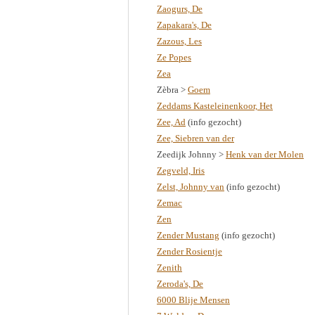
Zaogurs, De
Zapakara's, De
Zazous, Les
Ze Popes
Zea
Zèbra‎ >
Goem
Zeddams Kasteleinenkoor, Het
Zee, Ad
(info gezocht)
Zee, Siebren van der
Zeedijk Johnny >
Henk van der Molen
Zegveld, Iris
Zelst, Johnny van
(info gezocht)
Zemac
Zen
Zender Mustang
(info gezocht)
Zender Rosientje
Zenith
Zeroda's, De
6000 Blije Mensen