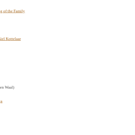
g of the Family
iel Kottelaar
en Waal)
ga