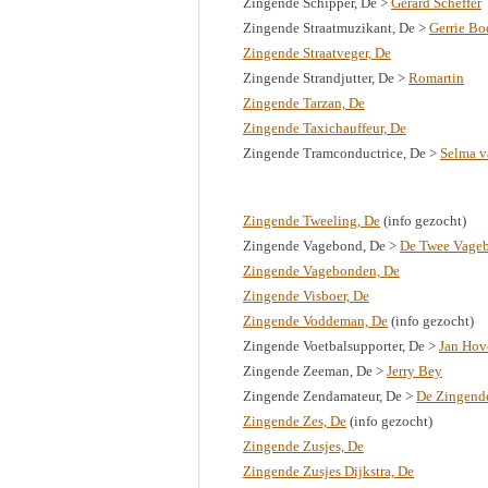
Zingende Schipper, De >
Gerard Scheffer
Zingende Straatmuzikant, De >
Gerrie Bo
Zingende Straatveger, De
Zingende Strandjutter, De >
Romartin
Zingende Tarzan, De
Zingende Taxichauffeur, De
Zingende Tramconductrice, De >
Selma 
Zingende Tweeling, De
(info gezocht)
Zingende Vagebond, De >
De Twee Vage
Zingende Vagebonden, De
Zingende Visboer, De
Zingende Voddeman, De
(info gezocht)
Zingende Voetbalsupporter, De >
Jan Hov
Zingende Zeeman, De >
Jerry Bey
Zingende Zendamateur, De >
De Zingende
Zingende Zes, De
(info gezocht)
Zingende Zusjes, De
Zingende Zusjes Dijkstra, De