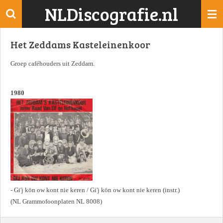
NLDiscografie.nl
Ga
direct
naar
Het Zeddams Kasteleinenkoor
de
hoofdinhoud
Groep caféhouders uit Zeddam.
1980
- Gi'j kön ow kont nie keren / Gi'j kön ow kont nie keren (instr.)
(NL Grammofoonplaten NL 8008)