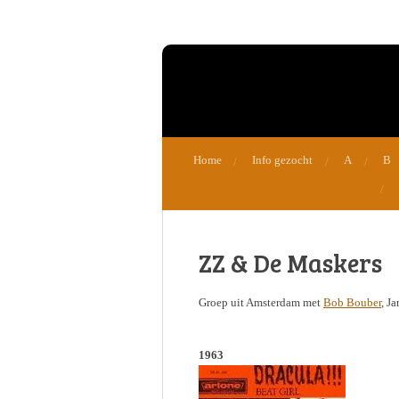
Ga
direct
naar
de
hoofdinhoud
Home
Info gezocht
A
B
ZZ & De Maskers
Groep uit Amsterdam met
Bob Bouber
, J
1963