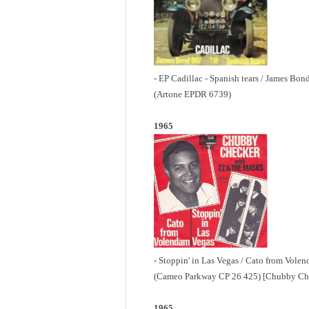
- EP Cadillac - Spanish tears / James Bond
(Artone EPDR 6739)
1965
- Stoppin' in Las Vegas / Cato from Vole
(Cameo Parkway CP 26 425) [Chubby Ch
1965