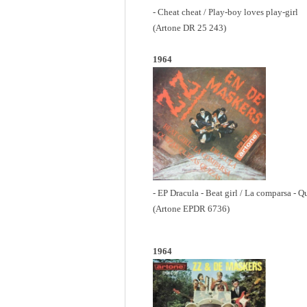
- Cheat cheat / Play-boy loves play-girl
(Artone DR 25 243)
1964
- EP Dracula - Beat girl / La comparsa - Q
(Artone EPDR 6736)
1964