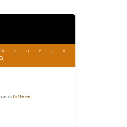
M
N
O
P
Q
R
gezet als
De Maskers
.