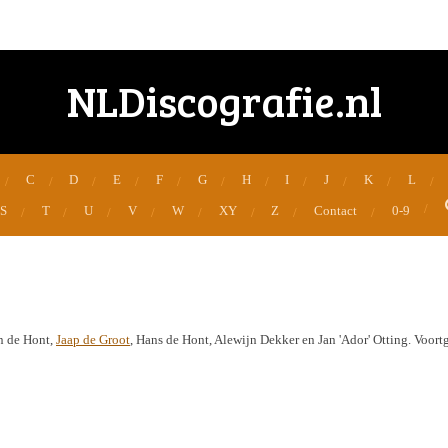
NLDiscografie.nl
C
D
E
F
G
H
I
J
K
L
S
T
U
V
W
XY
Z
Contact
0-9
an de Hont,
Jaap de Groot
, Hans de Hont, Alewijn Dekker en Jan 'Ador' Otting. Voort