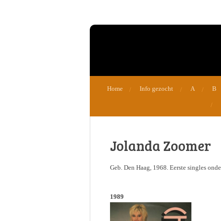
Ga
direct
naar
de
hoofdinhoud
Home
Info gezocht
A
B
Jolanda Zoomer
Geb. Den Haag, 1968. Eerste singles ond
1989