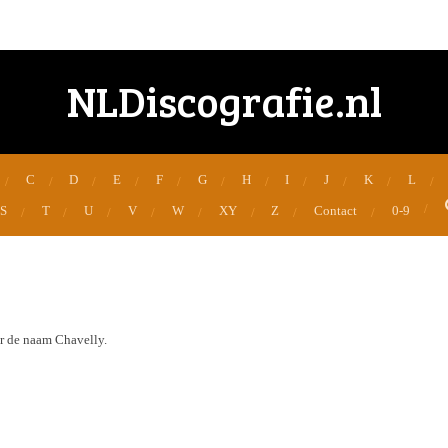
NLDiscografie.nl
C
D
E
F
G
H
I
J
K
L
S
T
U
V
W
XY
Z
Contact
0-9
er de naam Chavelly.