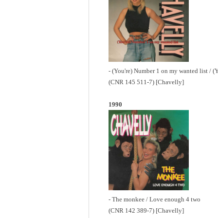
- (You're) Number 1 on my wanted list / (Y
(CNR 145 511-7) [Chavelly]
1990
- The monkee / Love enough 4 two
(CNR 142 389-7) [Chavelly]