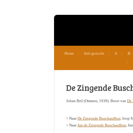
Ga
direct
naar
de
hoofdinhoud
Home
Info gezocht
A
B
De Zingende Busc
Johan Bril (Ommen, 1939). Broer van
De 
> Naar
De Zingende Buschauffeur
, Joop 
> Naar
Jan de Zingende Buschauffeur
, Ja