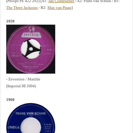
(Philips PE 422 202) [A1:
Jan Corduwener
- A2: Frans van Schaik / B1:
The Three Jacksons
- B2:
Max van Praag
]
1959
- Zeventien / Matilde
(Imperial HI 1004)
1960