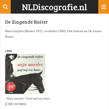
NLDiscografie.nl
Ga
direct
naar
De Zingende Ruiter
de
hoofdinhoud
Hans Gruijters (Boekel 1925, overleden 1980). Ook bekend als De Zwarte
Ruiter.
1966
- Mijn moeder / Geef mij een kans
(CNR UH 9886)