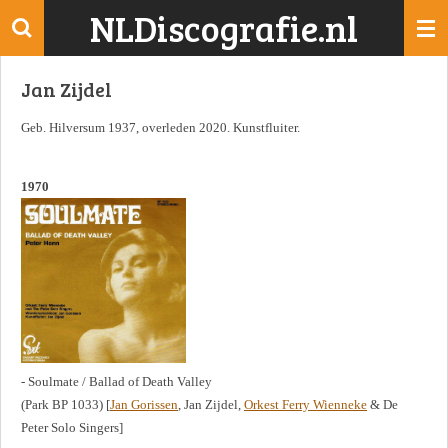
NLDiscografie.nl
Ga
direct
naar
Jan Zijdel
de
hoofdinhoud
Geb. Hilversum 1937, overleden 2020. Kunstfluiter.
1970
- Soulmate / Ballad of Death Valley
(Park BP 1033) [
Jan Gorissen
, Jan Zijdel,
Orkest Ferry Wienneke
& De
Peter Solo Singers]