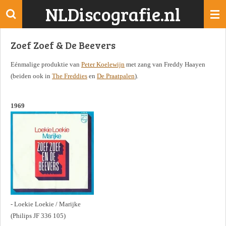
NLDiscografie.nl
Ga
direct
naar
Zoef Zoef & De Beevers
de
hoofdinhoud
Eénmalige produktie van
Peter Koelewijn
met zang van Freddy Haayen
(beiden ook in
The Freddies
en
De Praatpalen
).
1969
- Loekie Loekie / Marijke
(Philips JF 336 105)