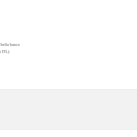
a bella banco
t ITL)