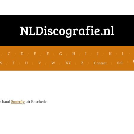
NLDiscografie.nl
C
D
E
F
G
H
I
J
K
L
S
T
U
V
W
XY
Z
Contact
0-9
de band
Superfly
uit Enschede.