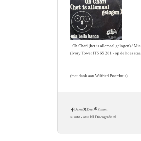
- Oh Charl (het is allemaal gelogen) / Mi
(Ivory Tower ITS 65 281 - op de hoes staa
(met dank aan Wilfried Poorthuis)
Delen
Deel
Pinnen
NLDiscografie.nl
© 2010 -
2026