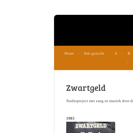
Ga
direct
naar
de
hoofdinhoud
Home
Info gezocht
A
B
Zwartgeld
Studioproject met zang en muziek door 
1983