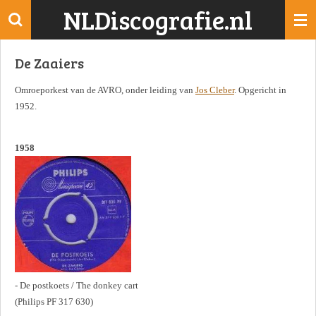
NLDiscografie.nl
Ga
direct
naar
De Zaaiers
de
hoofdinhoud
Omroeporkest van de AVRO, onder leiding van
Jos Cleber
. Opgericht in
1952.
1958
- De postkoets / The donkey cart
(Philips PF 317 630)