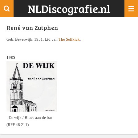
NLDiscografie.nl
Ga
direct
naar
René van Zutphen
de
hoofdinhoud
Geb. Beverwijk, 1951. Lid van
The Selfkick
.
1985
- De wijk / Blues aan de bar
(RPP 48 211)