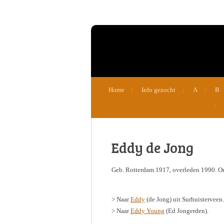
Ga
direct
naar
de
hoofdinhoud
Home
Info gezocht
A
B
Eddy de Jong
Geb. Rotterdam 1917, overleden 1990. Org
> Naar
Eddy
(de Jong) uit Surhuisterveen.
> Naar
Eddy Young
(Ed Jongerden).