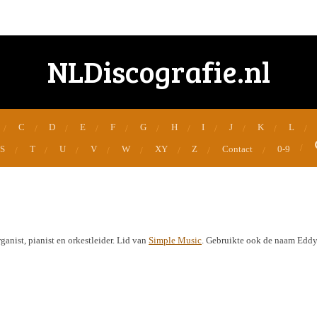
NLDiscografie.nl
C
D
E
F
G
H
I
J
K
L
S
T
U
V
W
XY
Z
Contact
0-9
anist, pianist en orkestleider. Lid van
Simple Music
. Gebruikte ook de naam Edd