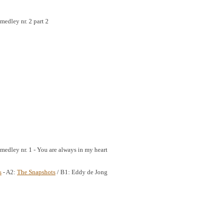
medley nr. 2 part 2
edley nr. 1 - You are always in my heart
s
- A2:
The Snapshots
/ B1: Eddy de Jong