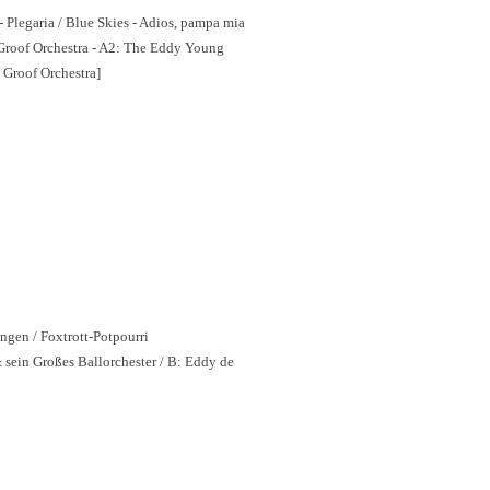
- Plegaria / Blue Skies - Adios, pampa mia
Groof Orchestra - A2: The Eddy Young
 Groof Orchestra]
ngen / Foxtrott-Potpourri
 sein Großes Ballorchester / B: Eddy de