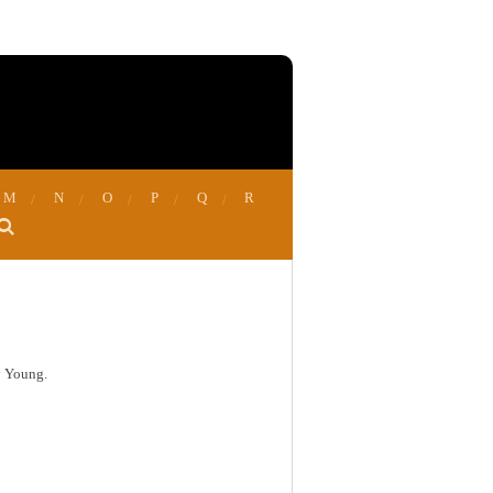
M
N
O
P
Q
R
y Young.