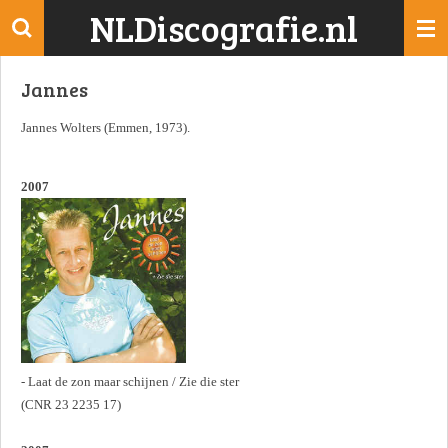
NLDiscografie.nl
Ga
direct
naar
Jannes
de
hoofdinhoud
Jannes Wolters (Emmen, 1973).
2007
- Laat de zon maar schijnen / Zie die ster
(CNR 23 2235 17)