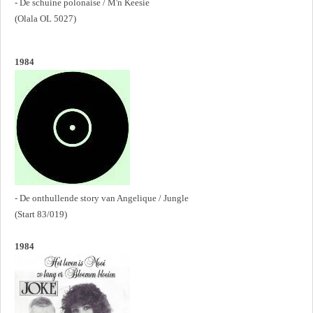
- De schuine polonaise / M'n Keesie
(Olala OL 5027)
1984
- De onthullende story van Angelique / Jungle
(Start 83/019)
1984