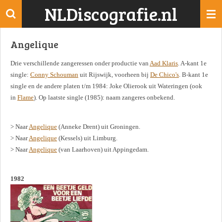
NLDiscografie.nl
Ga
direct
naar
Angelique
de
hoofdinhoud
Drie verschillende zangeressen onder productie van
Aad Klaris
. A-kant 1e
single:
Conny Schouman
uit Rijswijk, voorheen bij
De Chico's
. B-kant 1e
single en de andere platen t/m 1984: Joke Olierook uit Wateringen (ook
in
Flame
). Op laatste single (1985): naam zangeres onbekend.
> Naar
Angelique
(Anneke Drent) uit Groningen.
> Naar
Angelique
(Kessels) uit Limburg.
> Naar
Angelique
(van Laarhoven) uit Appingedam.
1982