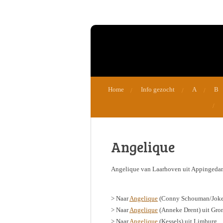
Ga
direct
naar
de
hoofdinhoud
Home
Info gezocht
A
B
Angelique
Angelique van Laarhoven uit Appingedam
> Naar
Angelique
(Conny Schouman/Joke 
> Naar
Angelique
(Anneke Drent) uit Gro
> Naar
Angelique
(Kessels) uit Limburg.