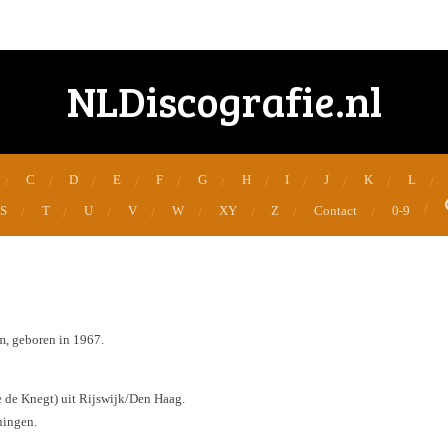
NLDiscografie.nl
C
D
E
F
G
H
I
J
K
L
S
T
U
V
W
XY
Z
Contact
0-9
, geboren in 1967.
de Knegt) uit Rijswijk/Den Haag.
ningen.