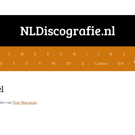
NLDiscografie.nl
C
D
E
F
G
H
I
J
K
L
S
T
U
V
W
XY
Z
Contact
0-9
l
der van
Toni Macaroni
.