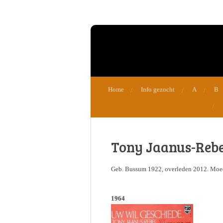
Ga
direct
naar
de
hoofdinhoud
Home
Info gezocht
A
B
Tony Jaanus-Rebe
Geb. Bussum 1922, overleden 2012. Moe
1964