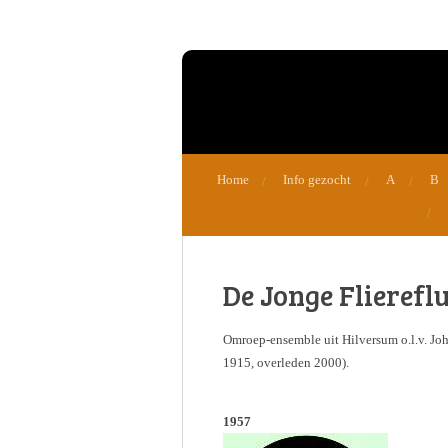
Ga
direct
naar
de
hoofdinhoud
Home
Info gezocht
A
B
De Jonge Fliereflu
Omroep-ensemble uit Hilversum o.l.v. Jo
1915, overleden 2000).
1957