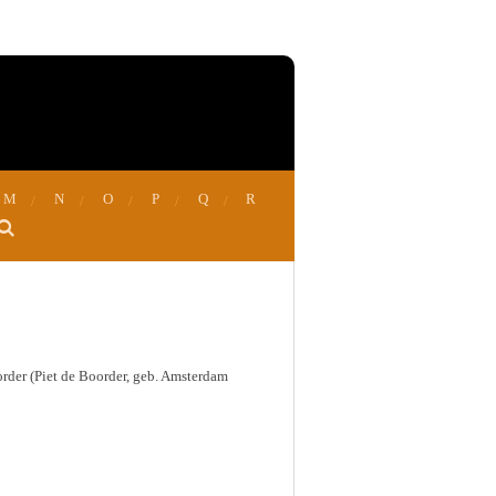
M
N
O
P
Q
R
oorder (Piet de Boorder, geb. Amsterdam