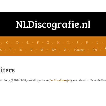
NLDiscografie.nl
C
D
E
F
G
H
I
J
K
L
S
T
U
V
W
XY
Z
Contact
0-9
iters
han Jong (1901-1989, ook dirigent van
De Roodborstjes
), met als solist Peter de B