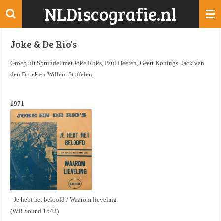
NLDiscografie.nl
Ga
direct
naar
Joke & De Rio's
de
hoofdinhoud
Groep uit Sprundel met Joke Roks, Paul Heeren, Geert Konings, Jack van
den Broek en Willem Stoffelen.
1971
- Je hebt het beloofd / Waarom lieveling
(WB Sound 1543)