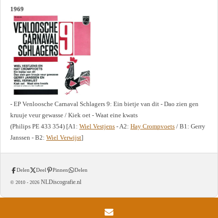
1969
- EP Venloosche Carnaval Schlagers 9: Ein bietje van dit - Dao zien gen
kruuje veur gewasse / Kiek oet - Waat eine kwats
(Philips PE 433 354) [A1:
Wiel Vestjens
- A2:
Hay Crompvoets
/ B1: Gerry
Janssen - B2:
Wiel Verwijst
]
Delen
Deel
Pinnen
Delen
NLDiscografie.nl
© 2010 -
2026