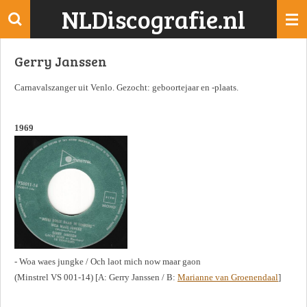
NLDiscografie.nl
Ga
direct
naar
Gerry Janssen
de
hoofdinhoud
Carnavalszanger uit Venlo. Gezocht: geboortejaar en -plaats.
1969
- Woa waes jungke / Och laot mich now maar gaon
(Minstrel VS 001-14) [A: Gerry Janssen / B:
Marianne van Groenendaal
]