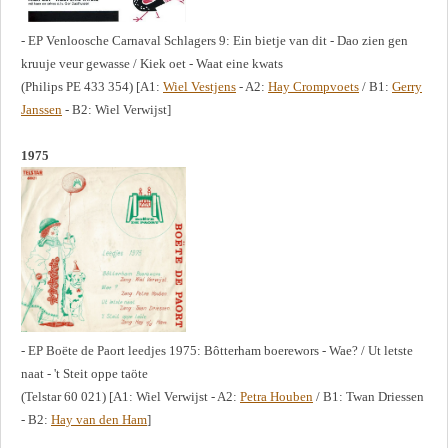
- EP Venloosche Carnaval Schlagers 9: Ein bietje van dit - Dao zien gen
kruuje veur gewasse / Kiek oet - Waat eine kwats
(Philips PE 433 354) [A1:
Wiel Vestjens
- A2:
Hay Crompvoets
/ B1:
Gerry
Janssen
- B2: Wiel Verwijst]
1975
- EP Boëte de Paort leedjes 1975: Bôtterham boerewors - Wae? / Ut letste
naat - 't Steit oppe taöte
(Telstar 60 021) [A1: Wiel Verwijst - A2:
Petra Houben
/ B1: Twan Driessen
- B2:
Hay van den Ham
]