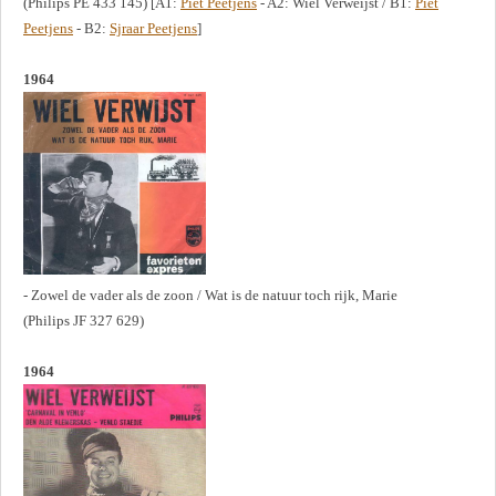
(Philips PE 433 145) [A1:
Piet Peetjens
- A2: Wiel Verweijst / B1:
Piet
Peetjens
- B2:
Sjraar Peetjens
]
1964
- Zowel de vader als de zoon / Wat is de natuur toch rijk, Marie
(Philips JF 327 629)
1964