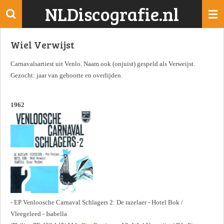
NLDiscografie.nl
Ga
direct
naar
Wiel Verwijst
de
hoofdinhoud
Carnavalsartiest uit Venlo. Naam ook (onjuist) gespeld als Verweijst.
Gezocht: jaar van geboorte en overlijden.
1962
- EP Venloosche Carnaval Schlagers 2: De razelaer - Hotel Bok /
Vleegeleed - Isabella