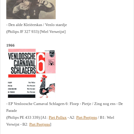
- Den alde Kleiëerskas / Venlo staedje
(Philips JF 327 933) [Wiel Verweijst]
1966
- EP Venloosche Carnaval Schlagers 6: Floep - Pietje / Zing nog ens - De
Parade
(Philips PE 433 339) [A1:
Piet Pollux
- A2:
Piet Peetjens
/ B1: Wiel
Verwijst - B2:
Piet Peetjens
]