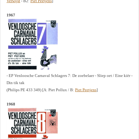
Verwijst
- B2:
Piet Peetjens
]
1967
- EP Venloosche Carnaval Schlagers 7: De zoebelaer - Sliep oet / Eine kiër -
Din tik tak
(Philips PE 433 349) [A: Piet Pollux / B:
Piet Peetjens
]
1968