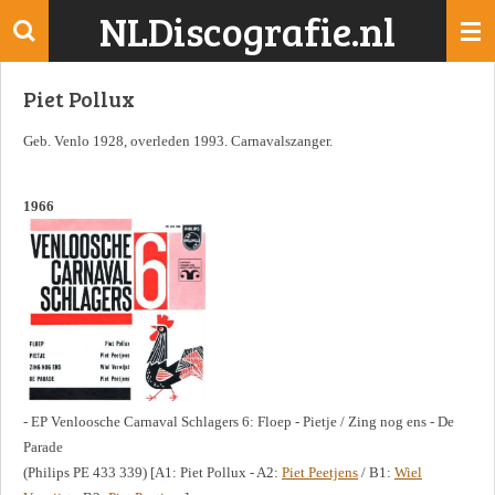
NLDiscografie.nl
Ga
direct
naar
Piet Pollux
de
hoofdinhoud
Geb. Venlo 1928, overleden 1993. Carnavalszanger.
1966
- EP Venloosche Carnaval Schlagers 6: Floep - Pietje / Zing nog ens - De
Parade
(Philips PE 433 339) [A1: Piet Pollux - A2:
Piet Peetjens
/ B1:
Wiel