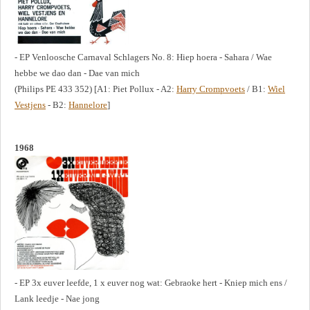
- EP Venloosche Carnaval Schlagers No. 8: Hiep hoera - Sahara / Wae
hebbe we dao dan - Dae van mich
(Philips PE 433 352) [A1: Piet Pollux - A2:
Harry Crompvoets
/ B1:
Wiel
Vestjens
- B2:
Hannelore
]
1968
- EP 3x euver leefde, 1 x euver nog wat: Gebraoke hert - Kniep mich ens /
Lank leedje - Nae jong