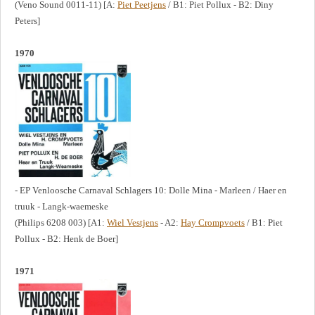
(Veno Sound 0011-11) [A:
Piet Peetjens
/ B1: Piet Pollux - B2: Diny
Peters]
1970
- EP Venloosche Carnaval Schlagers 10: Dolle Mina - Marleen / Haer en
truuk - Langk-waemeske
(Philips 6208 003) [A1:
Wiel Vestjens
- A2:
Hay Crompvoets
/ B1: Piet
Pollux - B2: Henk de Boer]
1971