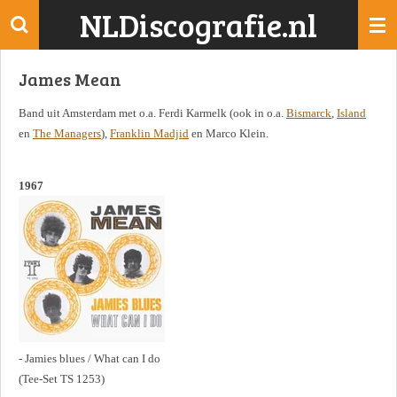
NLDiscografie.nl
Ga
direct
naar
James Mean
de
hoofdinhoud
Band uit Amsterdam met o.a. Ferdi Karmelk (ook in o.a.
Bismarck
,
Island
en
The Managers
),
Franklin Madjid
en Marco Klein.
1967
- Jamies blues / What can I do
(Tee-Set TS 1253)