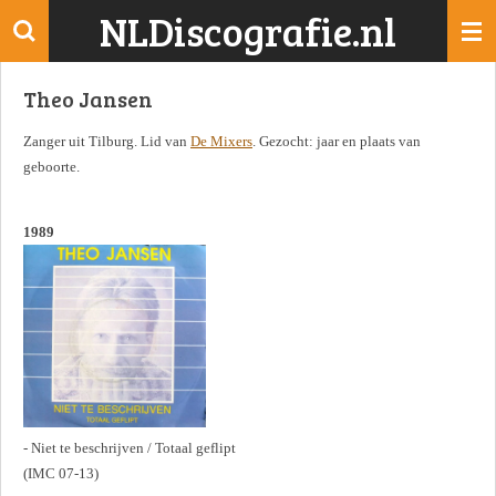
NLDiscografie.nl
Ga
direct
naar
Theo Jansen
de
hoofdinhoud
Zanger uit Tilburg. Lid van
De Mixers
. Gezocht: jaar en plaats van
geboorte.
1989
- Niet te beschrijven / Totaal geflipt
(IMC 07-13)