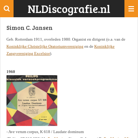
NLDiscografie.nl
Ga
direct
naar
Simon C. Jansen
de
hoofdinhoud
Geb. Rotterdam 1911, overleden 1980. Organist en dirigent (o.a. van de
Koninklijke Christelijke Oratoriumvereniging
en de
Koninklijke
Zangvereniging Excelsior
).
1960
- Ave verum corpus, K 618 / Laudate dominum