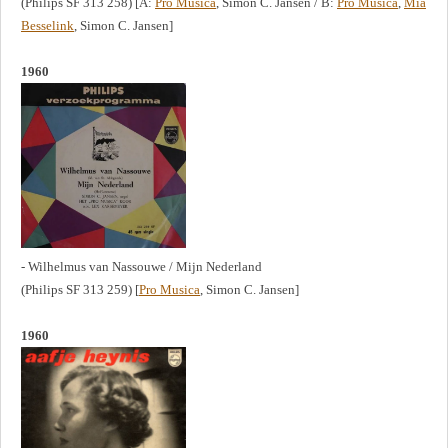
(Philips SF 313 258) [A:
Pro Musica
, Simon C. Jansen / B:
Pro Musica
,
Mia
Besselink
, Simon C. Jansen]
1960
- Wilhelmus van Nassouwe / Mijn Nederland
(Philips SF 313 259) [
Pro Musica
, Simon C. Jansen]
1960