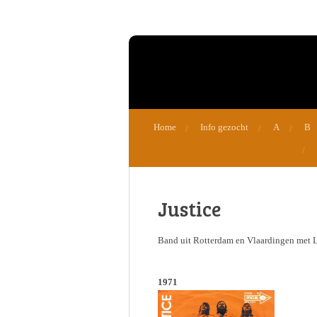
Ga
direct
naar
de
hoofdinhoud
Home
Info gezocht
A
B
Justice
Band uit Rotterdam en Vlaardingen met
1971