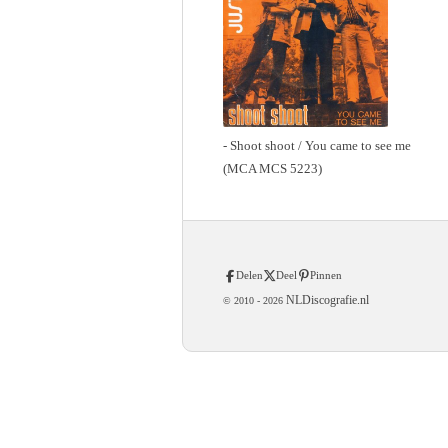
- Shoot shoot / You came to see me
(MCA MCS 5223)
Delen
Deel
Pinnen
NLDiscografie.nl
© 2010 -
2026