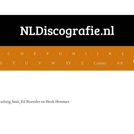
NLDiscografie.nl
C
D
E
F
G
H
I
J
K
L
S
T
U
V
W
XY
Z
Contact
0-9
 Ludwig Smit, Ed Boender en Henk Hemmes.