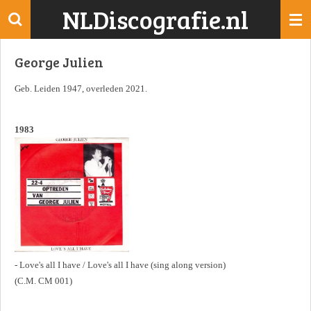
NLDiscografie.nl
Ga
direct
naar
George Julien
de
hoofdinhoud
Geb. Leiden 1947, overleden 2021.
1983
- Love's all I have / Love's all I have (sing along version)
(C.M. CM 001)