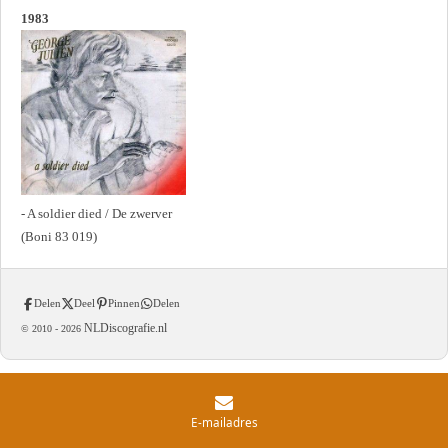
1983
- A soldier died / De zwerver
(Boni 83 019)
Delen
Deel
Pinnen
Delen
NLDiscografie.nl
© 2010 -
2026
E-mailadres