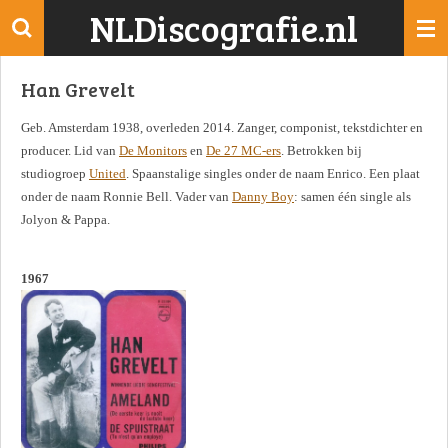
NLDiscografie.nl
Ga
direct
naar
Han Grevelt
de
hoofdinhoud
Geb. Amsterdam 1938, overleden 2014. Zanger, componist, tekstdichter en
producer. Lid van
De Monitors
en
De 27 MC-ers
. Betrokken bij
studiogroep
United
. Spaanstalige singles onder de naam Enrico. Een plaat
onder de naam Ronnie Bell. Vader van
Danny Boy
: samen één single als
Jolyon & Pappa.
1967