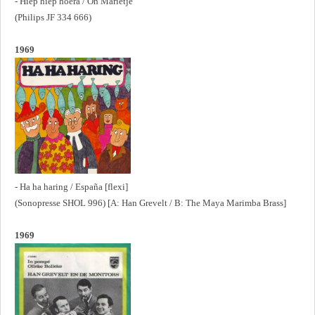
- Hiep hiep hoera / Oh Marietje
(Philips JF 334 666)
1969
- Ha ha haring / España [flexi]
(Sonopresse SHOL 996) [A: Han Grevelt / B: The Maya Marimba Brass]
1969