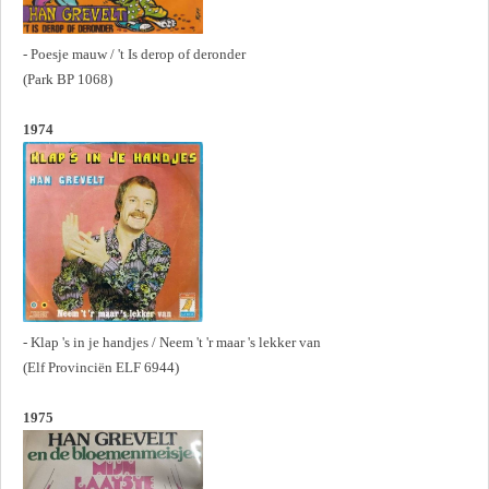
- Poesje mauw / 't Is derop of deronder
(Park BP 1068)
1974
- Klap 's in je handjes / Neem 't 'r maar 's lekker van
(Elf Provinciën ELF 6944)
1975