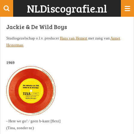
NLDiscografie.nl
Ga
direct
naar
Jackie & De Wild Boys
de
hoofdinhoud
Studiogezelschap o.l.v. producer
Hans van Hemert
met zang van
Annet
Hesterman
.
1969
- Here we go! / geen b-kant [flexi]
(Tina, zonder nr.)