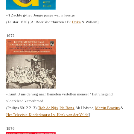
- 't Zachte g-tje / Jonge jonge wat 'n feestje
(Telstar 1620) [A: Boer Voorthuizen / B:
Drika
& Willem]
1972
- Kunt U me de weg naar Hamelen vertellen meneer / Het vliegend
vloerkleed kamerbreed
(Philips 6012 213) [
Rob de Nijs
,
Ida Bons
, Ab Hofstee,
Martin Brozius
&
Het Televisie-Kinderkoor o.l.v. Henk van der Velde
]
1976