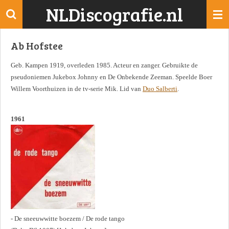
NLDiscografie.nl
Ga
direct
naar
Ab Hofstee
de
hoofdinhoud
Geb. Kampen 1919, overleden 1985. Acteur en zanger. Gebruikte de
pseudoniemen Jukebox Johnny en De Onbekende Zeeman. Speelde Boer
Willem Voorthuizen in de tv-serie Mik. Lid van
Duo Salberti
.
1961
- De sneeuwwitte boezem / De rode tango