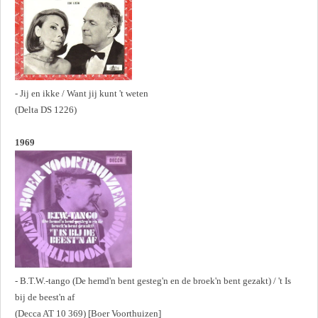
- Jij en ikke / Want jij kunt 't weten
(Delta DS 1226)
1969
- B.T.W.-tango (De hemd'n bent gesteg'n en de broek'n bent gezakt) / 't Is
bij de beest'n af
(Decca AT 10 369) [Boer Voorthuizen]