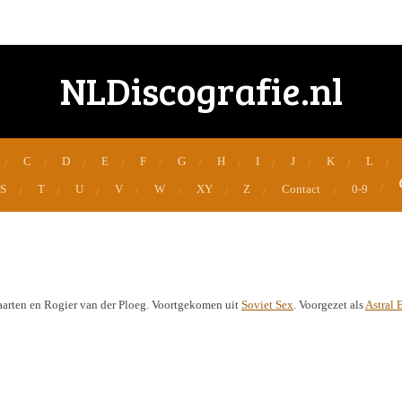
NLDiscografie.nl
C
D
E
F
G
H
I
J
K
L
S
T
U
V
W
XY
Z
Contact
0-9
aarten en Rogier van der Ploeg. Voortgekomen uit
Soviet Sex
. Voorgezet als
Astral 