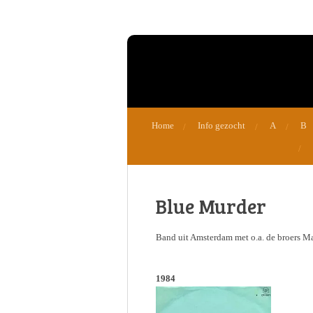
Ga
direct
naar
de
hoofdinhoud
Home
Info gezocht
A
B
Blue Murder
Band uit Amsterdam met o.a. de broers M
1984