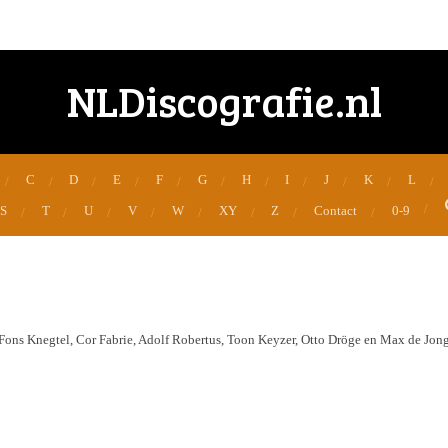
NLDiscografie.nl
C
D
E
F
G
H
I
J
K
L
S
T
U
V
W
XY
Z
Contact
0-9
Fons Knegtel, Cor Fabrie, Adolf Robertus, Toon Keyzer, Otto Dröge en Max de Jong