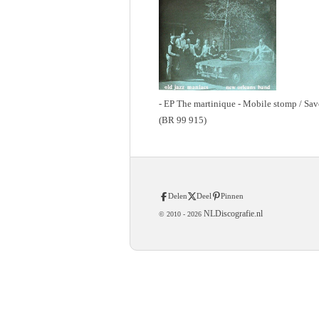
- EP The martinique - Mobile stomp / Sa
(BR 99 915)
Delen
Deel
Pinnen
NLDiscografie.nl
© 2010 -
2026