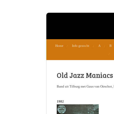
Ga
direct
naar
de
hoofdinhoud
Home
Info gezocht
A
B
Old Jazz Maniacs
Band uit Tilburg met Guus van Oirschot, 
1982