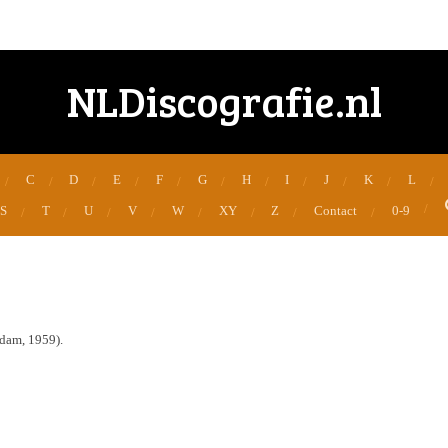
NLDiscografie.nl
C
D
E
F
G
H
I
J
K
L
S
T
U
V
W
XY
Z
Contact
0-9
rdam, 1959).