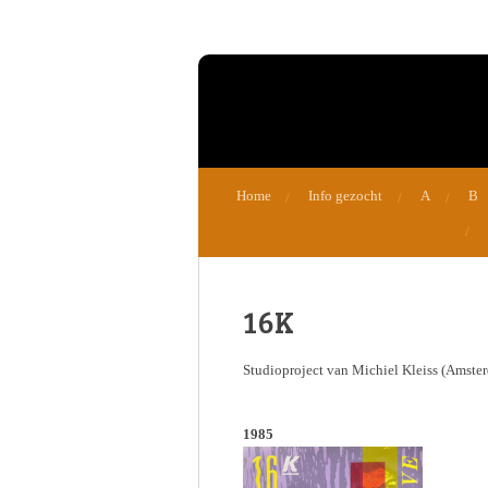
Ga
direct
naar
de
hoofdinhoud
Home
Info gezocht
A
B
16K
Studioproject van Michiel Kleiss (Amste
1985