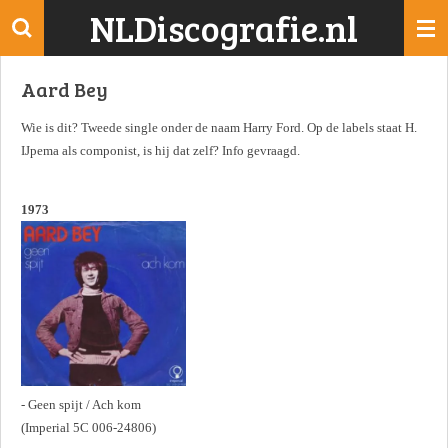
NLDiscografie.nl
Ga
direct
naar
Aard Bey
de
hoofdinhoud
Wie is dit? Tweede single onder de naam Harry Ford. Op de labels staat H.
IJpema als componist, is hij dat zelf? Info gevraagd.
1973
- Geen spijt / Ach kom
(Imperial 5C 006-24806)