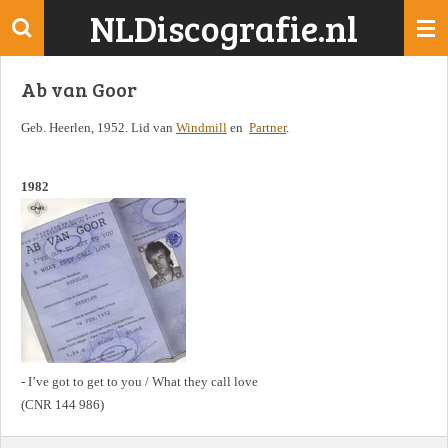
NLDiscografie.nl
Ga
direct
naar
Ab van Goor
de
hoofdinhoud
Geb. Heerlen, 1952. Lid van
Windmill
en
Partner
.
1982
- I’ve got to get to you / What they call love
(CNR 144 986)