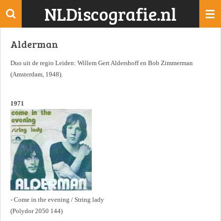
NLDiscografie.nl
Ga
direct
naar
Alderman
de
hoofdinhoud
Duo uit de regio Leiden: Willem Gert Aldershoff en Bob Zimmerman
(Amsterdam, 1948).
1971
- Come in the evening / String lady
(Polydor 2050 144)