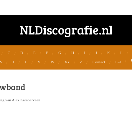
NLDiscografie.nl
C
D
E
F
G
H
I
J
K
L
S
T
U
V
W
XY
Z
Contact
0-9
howband
ding van Alex Kamperveen.