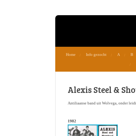
Ga
direct
naar
de
hoofdinhoud
Home
Info gezocht
A
B
Alexis Steel & S
Antiliaanse band uit Wolvega, onder lei
1982