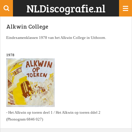
NLDiscografie.nl
Ga
direct
naar
Alkwin College
de
hoofdinhoud
Eindexamenklassen 1978 van het Alkwin College in Uithoorn.
1978
- Het Alkwin op toeren deel 1 / Het Alkwin op toeren ddel 2
(Phonogram 6846 027)