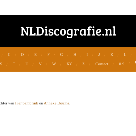
NLDiscografie.nl
C
D
E
F
G
H
I
J
K
L
S
T
U
V
W
XY
Z
Contact
0-9
chter van
Pier Sambrink
en
Anneke Douma
.