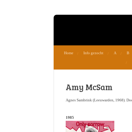
Ga
direct
naar
de
hoofdinhoud
Home
Info gezocht
A
B
Amy McSam
Agnes Sambrink (Leeuwarden, 1968). Do
1985