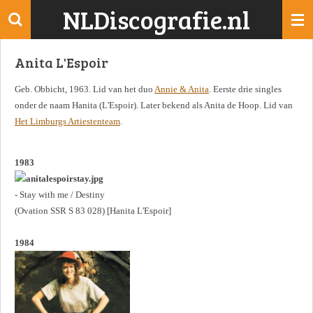
NLDiscografie.nl
Ga
direct
naar
Anita L'Espoir
de
hoofdinhoud
Geb. Obbicht, 1963. Lid van het duo
Annie & Anita
. Eerste drie singles
onder de naam Hanita (L'Espoir). Later bekend als Anita de Hoop. Lid van
Het Limburgs Artiestenteam
.
1983
- Stay with me / Destiny
(Ovation SSR S 83 028) [Hanita L'Espoir]
1984