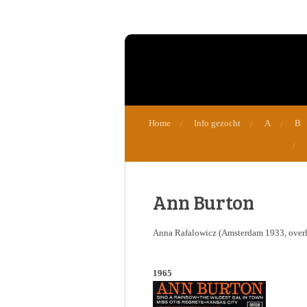
Ga
direct
naar
de
hoofdinhoud
Home
Info gezocht
A
B
Ann Burton
Anna Rafalowicz (Amsterdam 1933, overl
1965