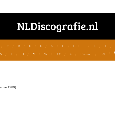
NLDiscografie.nl
C
D
E
F
G
H
I
J
K
L
S
T
U
V
W
XY
Z
Contact
0-9
eden 1989).