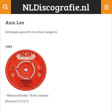
NLDiscografie.nl
Ga
direct
naar
Ann Lee
de
hoofdinhoud
Informatie gezocht over deze zangeres.
1964
- Matrozenliefde / Ied're zeeman
(Polydor S 1127)