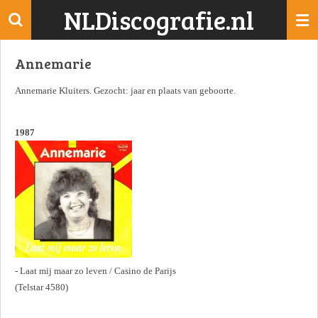
NLDiscografie.nl
Ga
direct
naar
Annemarie
de
hoofdinhoud
Annemarie Kluiters. Gezocht: jaar en plaats van geboorte.
1987
- Laat mij maar zo leven / Casino de Parijs
(Telstar 4580)