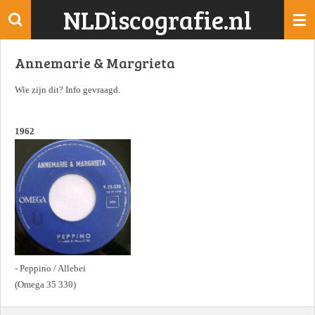
NLDiscografie.nl
Ga
direct
naar
Annemarie & Margrieta
de
hoofdinhoud
Wie zijn dit? Info gevraagd.
1962
- Peppino / Allebei
(Omega 35 330)