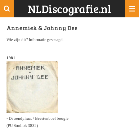
NLDiscografie.nl
Ga
direct
naar
Annemiek & Johnny Dee
de
hoofdinhoud
Wie zijn dit? Informatie gevraagd.
1981
- De zendpiraat / Beestenboel boogie
(PU Studio's 3832)