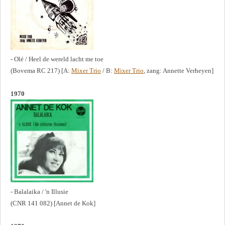
- Olé / Heel de wereld lacht me toe
(Bovema RC 217) [A:
Mixer Trio
/ B:
Mixer Trio
, zang: Annette Verheyen]
1970
- Balalaika / 'n Illusie
(CNR 141 082) [Annet de Kok]