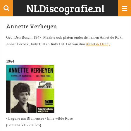
NLDiscografie.nl
Ga
direct
naar
Annette Verheyen
de
hoofdinhoud
Geb. Den Bosch, 1947. Maakte ook platen onder de namen Annet de Kok,
Annet Decock, Judy Hill en Judy Hil. Lid van duo
Annet & Danny
.
1964
- Lagune am Blumensee / Eine wilde Rose
(Fontana YF 278 025)