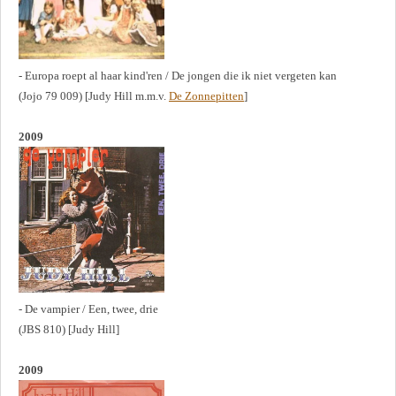
- Europa roept al haar kind'ren / De jongen die ik niet vergeten kan
(Jojo 79 009) [Judy Hill m.m.v.
De Zonnepitten
]
2009
- De vampier / Een, twee, drie
(JBS 810) [Judy Hill]
2009