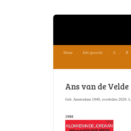
Ga
direct
naar
de
hoofdinhoud
Home
Info gezocht
A
B
Ans van de Velde
Geb. Amsterdam 1940, overleden 2020. L
1980