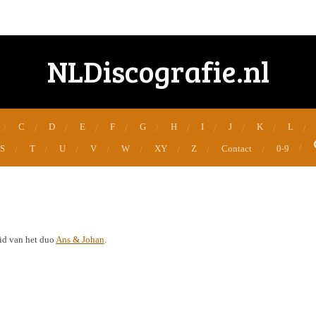
NLDiscografie.nl
C
D
E
F
G
H
I
J
K
L
S
T
U
V
W
XY
Z
Contact
0-9
id van het duo
Ans & Johan
.